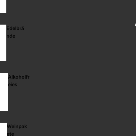
Edelbrä
nde
Alkoholfr
eies
Weinpak
ete