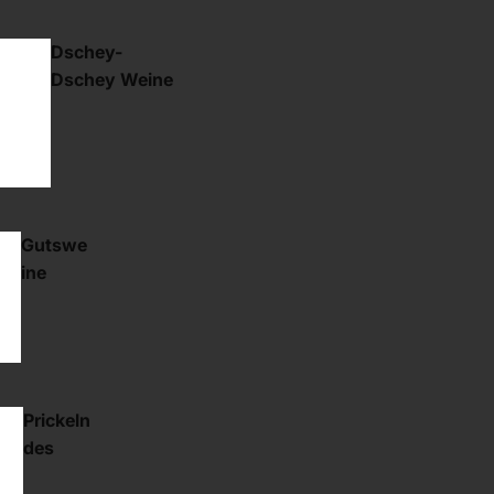
Dschey-
Dschey Weine
Gutswe
ine
Prickeln
des